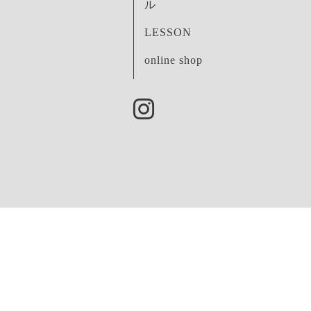
ル
LESSON
online shop