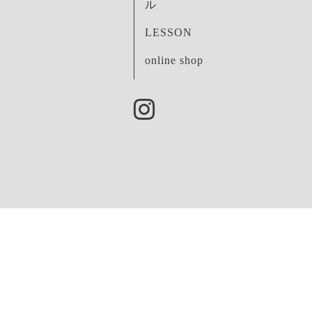
ル
LESSON
online shop