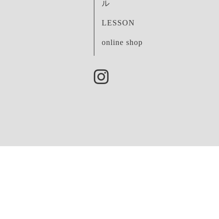
ル
LESSON
online shop