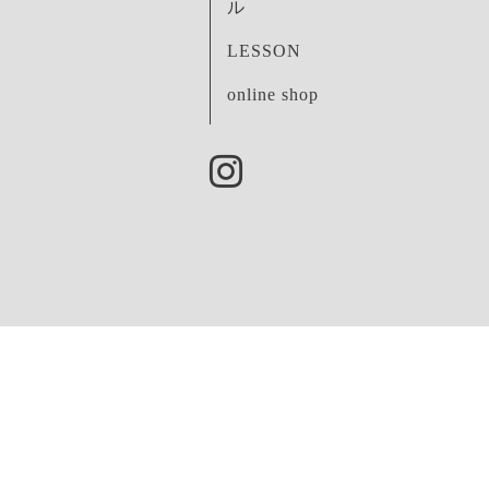
ル
LESSON
online shop