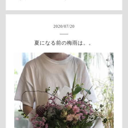
2020
/
07
/
20
夏になる前の梅雨は。。