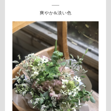
爽やか&淡い色