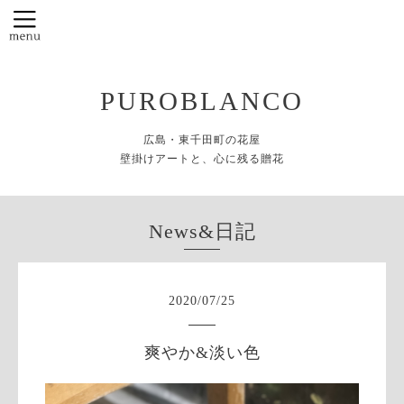
PUROBLANCO
広島・東千田町の花屋
壁掛けアートと、心に残る贈花
News&日記
2020
/
07
/
25
爽やか&淡い色