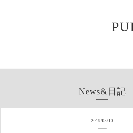
PU
News&日記
2019
/
08
/
10