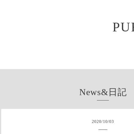
PU
News&日記
2020
/
10
/
03