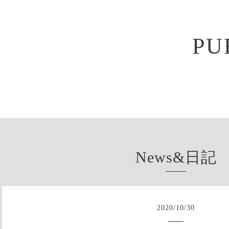
PU
News&日記
2020
/
10
/
30