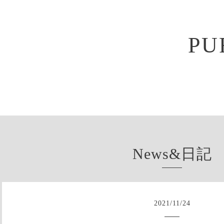
PU
News&日記
2021
/
11
/
24