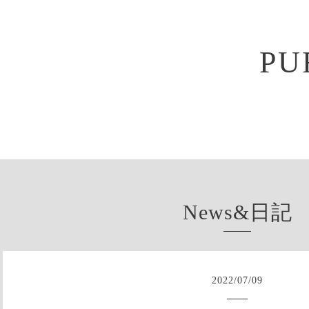
PU
News&日記
2022
/
07
/
09