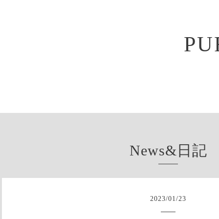
PU
News&日記
2023
/
01
/
23