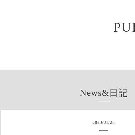
PU
News&日記
2023
/
01
/
26