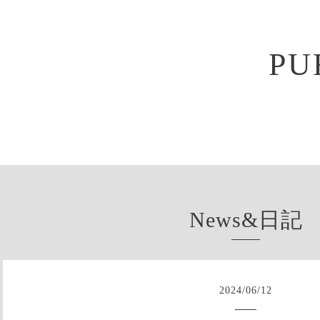
PU
News&日記
2024
/
06
/
12