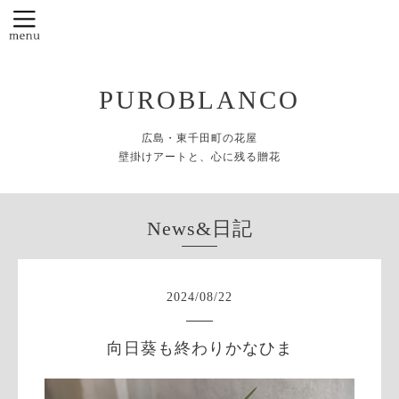
PUROBLANCO
広島・東千田町の花屋
壁掛けアートと、心に残る贈花
News&日記
2024
/
08
/
22
向日葵も終わりかなひま