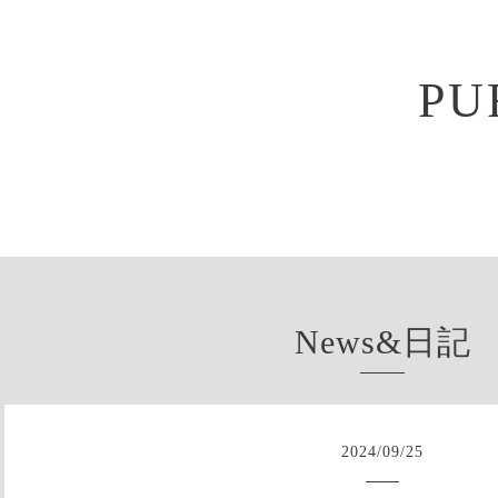
PU
News&日記
2024
/
09
/
25