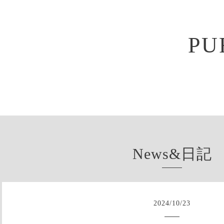
PU
News&日記
2024
/
10
/
23