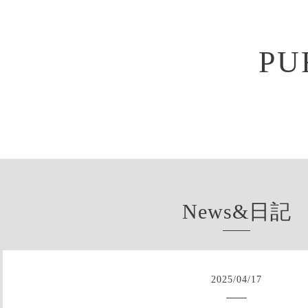
PU
News&日記
2025
/
04
/
17