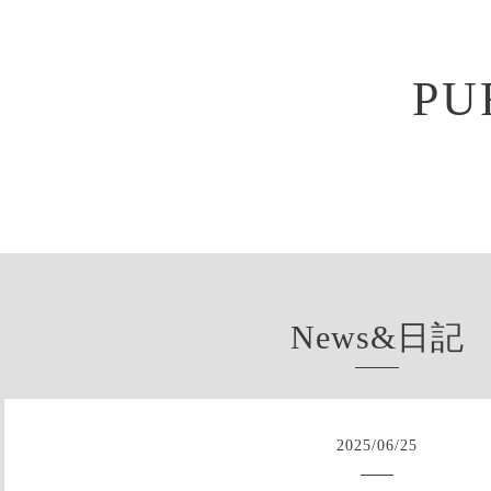
PU
News&日記
2025
/
06
/
25