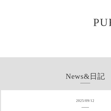
PU
News&日記
2025
/
09
/
12