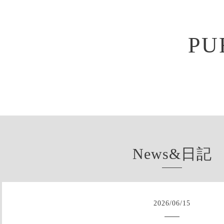
PU
News&日記
2026
/
06
/
15